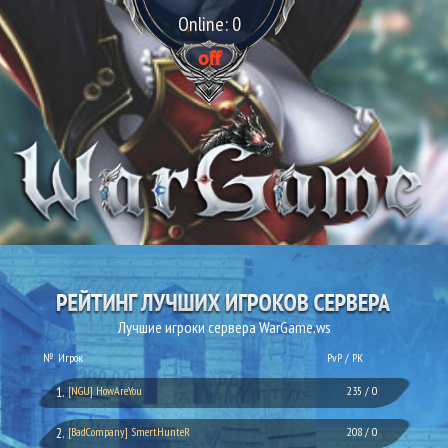
Online: 0
off
Лучшие игроки сервера WarGame.ws
№
Игрок
PvP / PK
1.
[NGU] HowAreYou
235 / 0
2.
[BadCompany] SmertHunteR
208 / 0