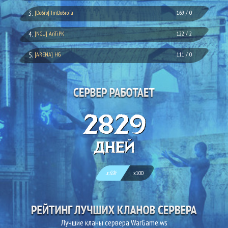
3.
[Do6ro] ImDo6roTa
169 / 0
4.
[NGU] AnTiPK
122 / 2
5.
[ARENA] HG
111 / 0
2829
дней
x50k
x100
Лучшие кланы сервера WarGame.ws