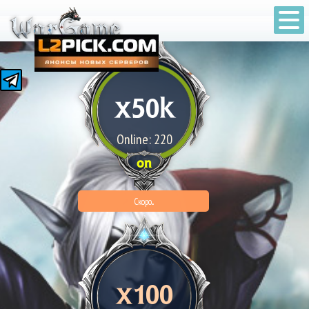
1 августа В 20:00 GMT +3
x50k
Online: 220
on
Скоро...
x100