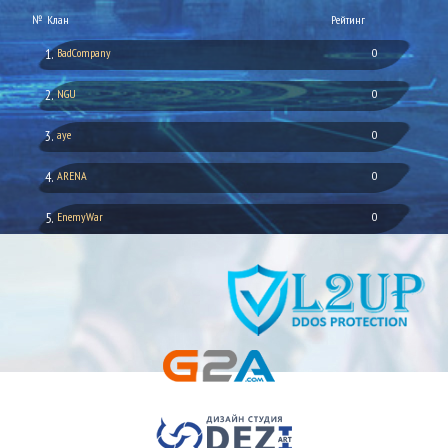
№
Клан
Рейтинг
1.
BadCompany
0
2.
NGU
0
3.
aye
0
4.
ARENA
0
5.
EnemyWar
0